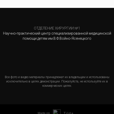
ОТДЕЛЕНИЕ ХИРУРГИИ №1
Научно-практический центр специализированной медицинской
помощи детям им.В.Ф.Войно-Ясенецкого
Все фото и видео материалы принадлежат их владельцам и использованы
исключительно в целях демонстрации. Пожалуйста, не используйте их в
коммерческих целях.
Tilda
Made on