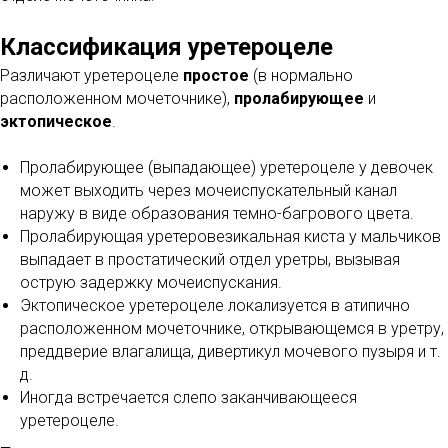
Классификация уретероцеле
Различают уретероцеле
простое
(в нормально
расположенном мочеточнике),
пролабирующее
и
эктопическое
.
Пролабирующее (выпадающее) уретероцеле у девочек
может выходить через мочеиспускательный канал
наружу в виде образования темно-багрового цвета.
Пролабирующая уретеровезикальная киста у мальчиков
выпадает в простатический отдел уретры, вызывая
острую задержку мочеиспускания.
Эктопическое уретероцеле локализуется в атипично
расположенном мочеточнике, открывающемся в уретру,
преддверие влагалища, дивертикул мочевого пузыря и т.
д.
Иногда встречается слепо заканчивающееся
уретероцеле.