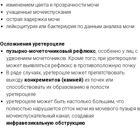
изменением цвета и прозрачности мочи
учащенные мочеиспускания
острая задержка мочи
лейкоцитурия или бактериурия по данным анализа мочи
Осложнения уретероцеле
пузырно-мочеточниковый рефлюкс
, особенно у лиц с
удвоением мочеточников. Кроме того, при уретероцеле
может выявляться рефлюкс в противоположную почку.
В ряде случаях, уретероцле может препятствовать
выходу
конкрементов (камней)
из почек или
способствовать их образованию в полости
уретероцеле.
уретероцеле может быть настолько большим, что
полностью нарушается отток мочи из мочевого пузыря в
мочеиспускательный канал, создавая
инфравезикальную обструкцию
.